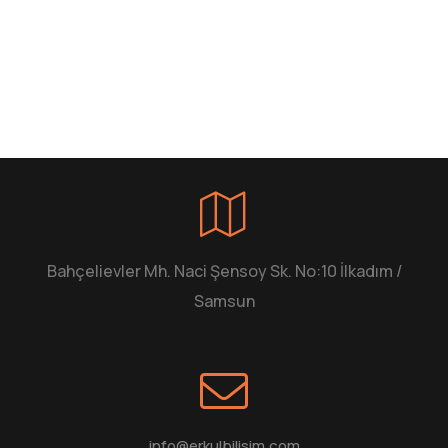
Bahçelievler Mh. Naci Şensoy Sk. No:10 İlkadım /
Samsun
info@erkulbilisim.com