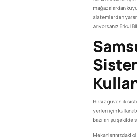
mağazalardan kuyumc
sistemlerden yararla
arıyorsanız Erkul Bi
Samsu
Siste
Kulla
Hırsız güvenlik sist
yerleri için kullan
bazıları şu şekilde s
Mekanlarınızdaki ol