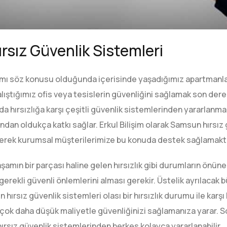
sız Güvenlik Sistemleri
şamı söz konusu olduğunda içerisinde yaşadığımız apartmanla
alıştığımız ofis veya tesislerin güvenliğini sağlamak son dere
a hırsızlığa karşı çeşitli güvenlik sistemlerinden yararlanma
ndan oldukça katkı sağlar. Erkul Bilişim olarak Samsun hırsız
 gerek kurumsal müşterilerimize bu konuda destek sağlamakt
amın bir parçası haline gelen hırsızlık gibi durumların önün
gerekli güvenli önlemlerini alması gerekir. Üstelik ayrılacak
hırsız güvenlik sistemleri olası bir hırsızlık durumu ile karşı
çok daha düşük maliyetle güvenliğinizi sağlamanıza yarar. So
hırsız güvenlik sistemlerinden herkes kolayca yararlanabilir.