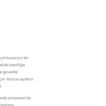
için kusursuz bir
k bir basitliğe
ve güvenlik
er. Ayrıca caydırıcı
r.
nlik sistemleri ile
etmelere,