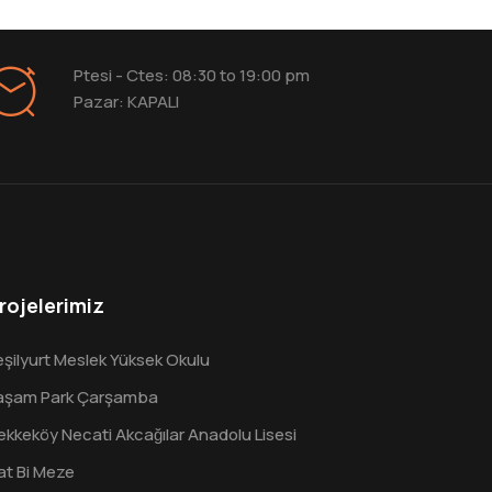
Ptesi - Ctes: 08:30 to 19:00 pm
Pazar: KAPALI
rojelerimiz
eşilyurt Meslek Yüksek Okulu
aşam Park Çarşamba
ekkeköy Necati Akcağılar Anadolu Lisesi
at Bi Meze