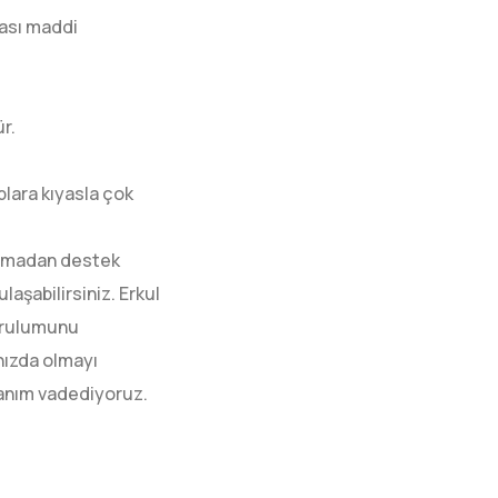
lası maddi
r.
plara kıyasla çok
firmadan destek
aşabilirsiniz. Erkul
kurulumunu
nızda olmayı
lanım vadediyoruz.