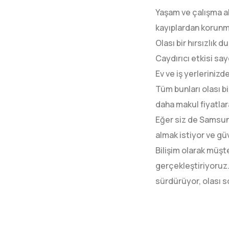
Yaşam ve çalışma al
kayıplardan korunma
Olası bir hırsızlık 
Caydırıcı etkisi say
Ev ve iş yerlerinizd
Tüm bunları olası bi
daha makul fiyatlar
Eğer siz de Samsun 
almak istiyor ve gü
Bilişim olarak müşt
gerçekleştiriyoruz.
sürdürüyor, olası s