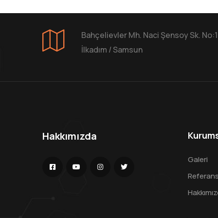
Bahçelievler Mh. Naci Şensoy Sk. No:
İlkadım / Samsun
Hakkımızda
Kurums
Galeri
Referans
Hakkımız