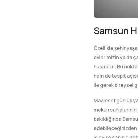
Samsun Hır
Özellikle şehir ya
evlerimizin ya da ç
husustur. Bu noktad
hem de tespit açısı
ile gerek bireysel
Maalesef günlük yaş
mekan sahiplerinin 
bakıldığında Samsun 
edebileceğinizden 
işleyişe sahip olan 