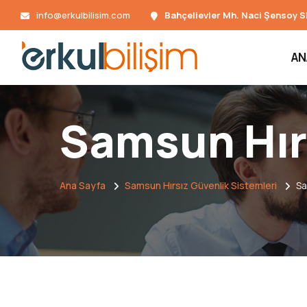
info@erkulbilisim.com
Bahçelievler Mh. Naci Şensoy S
AN
Samsun Hırs
Ana Sayfa
Samsun Hırsız Güvenlik Sistemleri
Sa