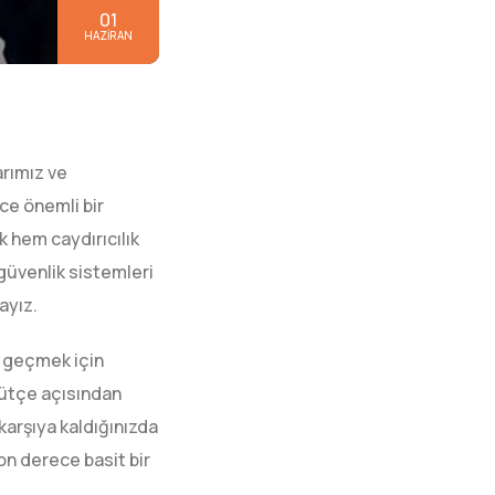
01
HAZIRAN
rımız ve
ce önemli bir
k hem caydırıcılık
 güvenlik sistemleri
ayız.
e geçmek için
 bütçe açısından
 karşıya kaldığınızda
n derece basit bir