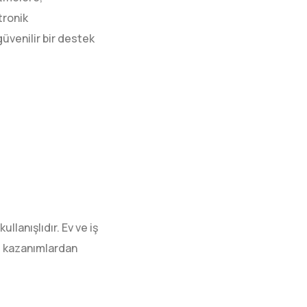
tronik
güvenilir bir destek
llanışlıdır. Ev ve iş
iz kazanımlardan