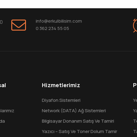
info@erkulbilisim.com
10
0 362 234 55 05
al
Hizmetlerimiz
P
Diyafon Sistemleri
Y
larımız
Network (DATA) Ağ Sistemleri
Y
da
Bilgisayar Donanım Satış Ve Tamiri
T
Yazıcı – Satış Ve Toner Dolum Tamir
T