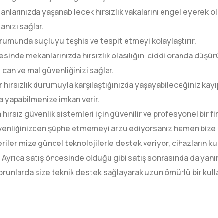
anlarınızda yaşanabilecek hırsızlık vakalarını engelleyerek o
nızı sağlar.
durumunda suçluyu teşhis ve tespit etmeyi kolaylaştırır.
esinde mekanlarınızda hırsızlık olasılığını ciddi oranda düşürü
e can ve mal güvenliğinizi sağlar.
r hırsızlık durumuyla karşılaştığınızda yaşayabileceğiniz kayı
a yapabilmenize imkan verir.
hırsız güvenlik sistemleri için güvenilir ve profesyonel bir 
venliğinizden şüphe etmemeyi arzu ediyorsanız hemen bize ul
erilerimize güncel teknolojilerle destek veriyor, cihazların 
 Ayrıca satış öncesinde olduğu gibi satış sonrasında da yanı
orunlarda size teknik destek sağlayarak uzun ömürlü bir kul