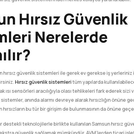
n Hırsız Güvenlik
mleri Nerelerde
ılır?
 hırsız güvenlik sistemleri ile gerek ev gerekse iş yerleriniz 
rsiniz.
Hırsız güvenlik sistemleri
tüm yapılarda kullanılabilece
ak ısı sensörleri aracılığıyla olası tehlikeleri fark ederek sizi 
 sistemler, anında alarmı devreye alarak hırsızlığın önüne geç
in hırsızların bu tür bir girişim de bulunmasının da önüne geçe
r destekli teknolojilerle birlikte kullanılan Samsun hırsız güve
n ekstra güvenlik sağlamak mümkündür. AVM’lerden ticari işl