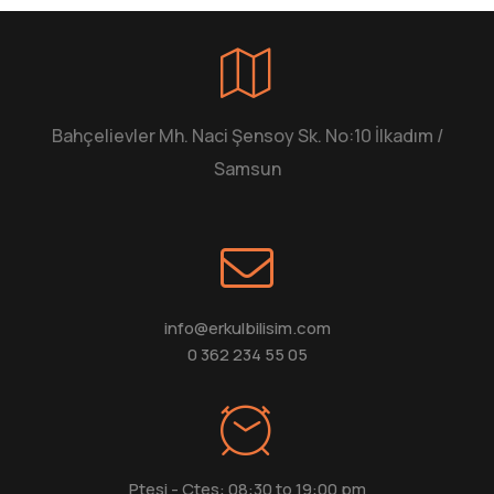
Bahçelievler Mh. Naci Şensoy Sk. No:10 İlkadım /
Samsun
info@erkulbilisim.com
0 362 234 55 05
Ptesi - Ctes: 08:30 to 19:00 pm