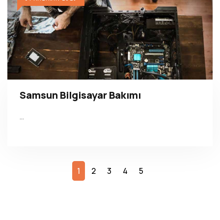
Samsun Bilgisayar Bakımı
…
1
2
3
4
5